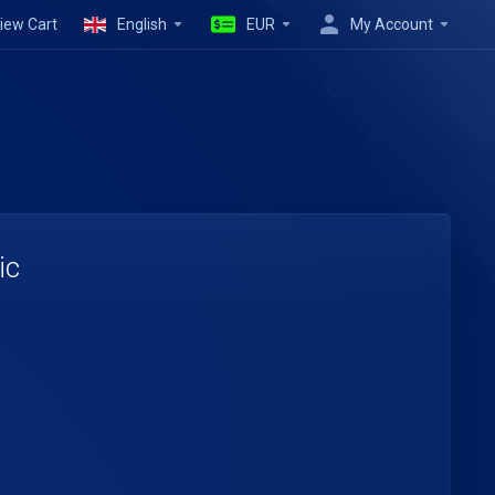
iew Cart
English
EUR
My Account
ic
R