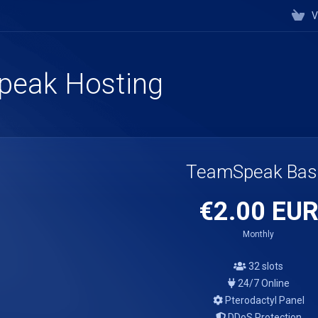
V
eak Hosting
TeamSpeak Bas
€2.00 EU
Monthly
32 slots
24/7 Online
Pterodactyl Panel
DDoS Protection